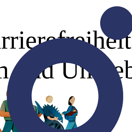
rierefreiheit
m und Umge