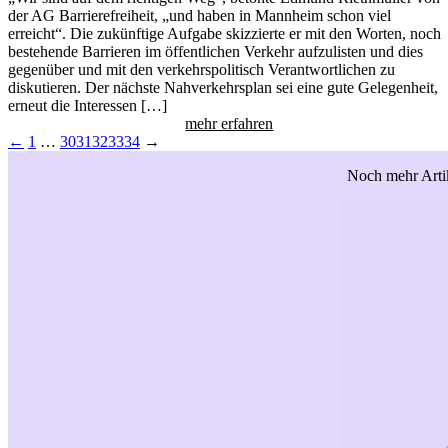
der AG Barrierefreiheit, „und haben in Mannheim schon viel
erreicht“. Die zukünftige Aufgabe skizzierte er mit den Worten, noch
bestehende Barrieren im öffentlichen Verkehr aufzulisten und dies
gegenüber und mit den verkehrspolitisch Verantwortlichen zu
diskutieren. Der nächste Nahverkehrsplan sei eine gute Gelegenheit,
erneut die Interessen […]
mehr erfahren
←
1
…
30
31
32
33
34
→
Noch mehr Artik