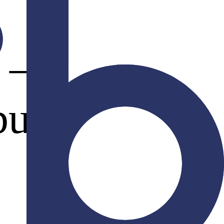
 –
bung