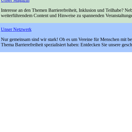
Unser Magazin
Interesse an den Themen Barrierefreiheit, Inklusion und Teilhabe? Ne
weiterführendem Content und Hinweise zu spannenden Veranstaltung
Unser Netzwerk
Nur gemeinsam sind wir stark! Ob es um Vereine für Menschen mit bes
Thema Barrierefreiheit spezialisiert haben: Entdecken Sie unsere gesch