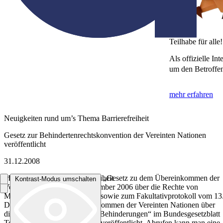
Teilhabe für alle!
Als offizielle I
um den Betroffe
mehr erfahren
Neuigkeiten rund um’s Thema Barrierefreiheit
Gesetz zur Behindertenrechtskonvention der Vereinten Nationen
veröffentlicht
31.12.2008
31.12.2008 – Heute wurde das „Gesetz zu dem Übereinkommen der
Arbeitsgemeinschaft Barrierefreiheit
Kontrast-Modus umschalten
Vereinten Nationen vom Dezember 2006 über die Rechte von
Kontrast-Modus umschalten
Menschen mit Behinderungen sowie zum Fakultativprotokoll vom 13
Dezember 2006 zum Übereinkommen der Vereinten Nationen über
die Rechte von Menschen mit Behinderungen“ im Bundesgesetzblatt
Teil II Nr. 35 vom 31.12.2008 veröffentlicht. Abrufen kann man eine