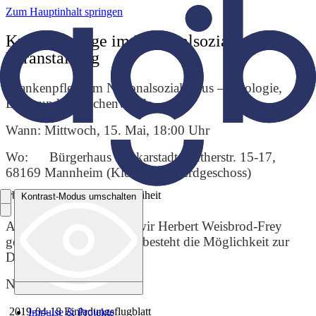
Zum Hauptinhalt springen
Krankenpflege im Nationalsozialismus –
Veranstaltung
Krankenpflege im Nationalsozialismus – Ideologie,
Ethik und Menschenwürde
Wann: Mittwoch, 15. Mai, 18:00 Uhr
Wo: Bürgerhaus Neckarstadt, Lutherstr. 15-17,
68169 Mannheim (Kleiner Saal Erdgeschoss)
Arbeitsgemeinschaft Barrierefreiheit
Kontrast-Modus umschalten
Kontrast-Modus umschalten
Als Referenten konnten wir Herbert Weisbrod-Frey
gewinnen. Anschließend besteht die Möglichkeit zur
Diskussion.
Näheres im Flyer:
Impulse & Projekte
2019-04-18 Einladungsflugblatt
Impulse & Projekte