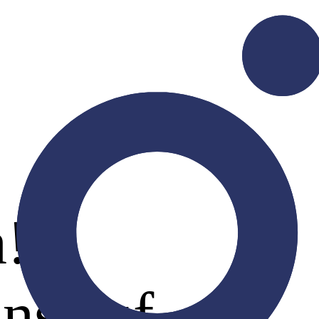
n!
ns auf