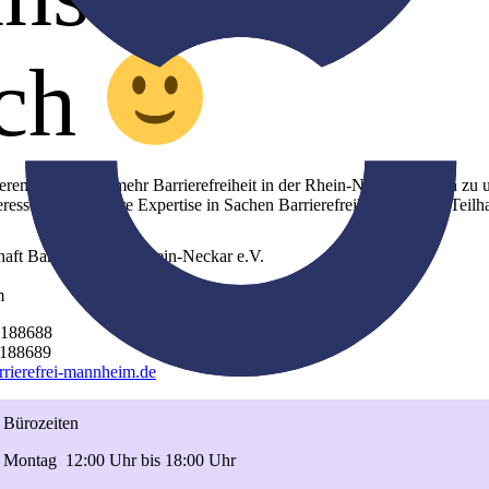
sch
serem Kampf für mehr Barrierefreiheit in der Rhein-Necker-Region zu 
eresse daran, unsere Expertise in Sachen Barrierefreiheit für mehr Tei
aft Barrierefreiheit Rhein-Neckar e.V.
m
0188688
0188689
rierefrei-mannheim.de
Bürozeiten
Montag
12:00 Uhr bis 18:00 Uhr