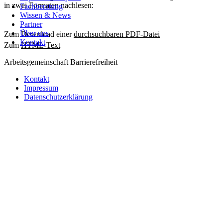
Fachberatung
in zwei Formaten nachlesen:
Fachberatung
Wissen & News
Wissen & News
Partner
Partner
Über uns
Über uns
Zum Download einer
durchsuchbaren PDF-Datei
Kontakt
Kontakt
Zum
HTML-Text
Arbeitsgemeinschaft Barrierefreiheit
Kontakt
Impressum
Datenschutzerklärung