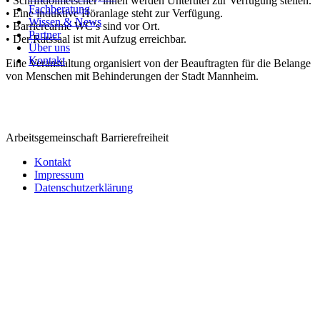
• Schriftdolmetscher*innen werden Untertitel zur Verfügung stellen.
Fachberatung
Fachberatung
• Eine induktive Höranlage steht zur Verfügung.
Wissen & News
Wissen & News
• Barrierearme WC’s sind vor Ort.
Partner
Partner
• Der Ratssaal ist mit Aufzug erreichbar.
Über uns
Über uns
Kontakt
Kontakt
Eine Veranstaltung organisiert von der Beauftragten für die Belange
von Menschen mit Behinderungen der Stadt Mannheim.
Arbeitsgemeinschaft Barrierefreiheit
Kontakt
Impressum
Datenschutzerklärung