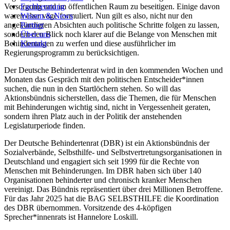
Fachberatung
Versorgung und im öffentlichen Raum zu beseitigen. Einige davon
Fachberatung
Wissen & News
waren eher vage formuliert. Nun gilt es also, nicht nur den
Wissen & News
Partner
angekündigten Absichten auch politische Schritte folgen zu lassen,
Partner
Über uns
sondern den Blick noch klarer auf die Belange von Menschen mit
Über uns
Kontakt
Behinderungen zu werfen und diese ausführlicher im
Kontakt
Regierungsprogramm zu berücksichtigen.
Der Deutsche Behindertenrat wird in den kommenden Wochen und
Monaten das Gespräch mit den politischen Entscheider*innen
suchen, die nun in den Startlöchern stehen. So will das
Aktionsbündnis sicherstellen, dass die Themen, die für Menschen
mit Behinderungen wichtig sind, nicht in Vergessenheit geraten,
sondern ihren Platz auch in der Politik der anstehenden
Legislaturperiode finden.
Der Deutsche Behindertenrat (DBR) ist ein Aktionsbündnis der
Sozialverbände, Selbsthilfe- und Selbstvertretungsorganisationen in
Deutschland und engagiert sich seit 1999 für die Rechte von
Menschen mit Behinderungen. Im DBR haben sich über 140
Organisationen behinderter und chronisch kranker Menschen
vereinigt. Das Bündnis repräsentiert über drei Millionen Betroffene.
Für das Jahr 2025 hat die BAG SELBSTHILFE die Koordination
des DBR übernommen. Vorsitzende des 4-köpfigen
Sprecher*innenrats ist Hannelore Loskill.