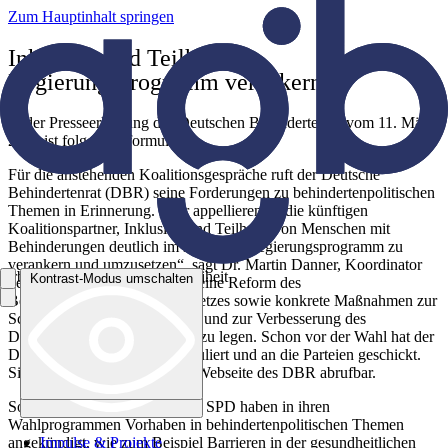
Zum Hauptinhalt springen
Inklusion und Teilhabe in
Regierungsprogramm verankern
In der Presseerklärung des Deutschen Behindertenrat vom 11. März
2025 ist folgendes formuliert:
Für die anstehenden Koalitionsgespräche ruft der Deutsche
Behindertenrat (DBR) seine Forderungen zu behindertenpolitischen
Themen in Erinnerung. „Wir appellieren an die künftigen
Koalitionspartner, Inklusion und Teilhabe von Menschen mit
Behinderungen deutlich im künftigen Regierungsprogramm zu
verankern und umzusetzen“, sagt Dr. Martin Danner, Koordinator
Arbeitsgemeinschaft Barrierefreiheit
Kontrast-Modus umschalten
des DBR. Dazu gehöre etwa, eine Reform des
Kontrast-Modus umschalten
Behindertengleichstellungsgesetzes sowie konkrete Maßnahmen zur
Schaffung von Barrierefreiheit und zur Verbesserung des
Diskriminierungsschutzes fest zu legen. Schon vor der Wahl hat der
DBR seine Forderungen formuliert und an die Parteien geschickt.
Sie sind nach wie vor auf der Webseite des DBR abrufbar.
Sowohl die Union als auch die SPD haben in ihren
Wahlprogrammen Vorhaben in behindertenpolitischen Themen
Impulse & Projekte
angekündigt, wie zum Beispiel Barrieren in der gesundheitlichen
Impulse & Projekte