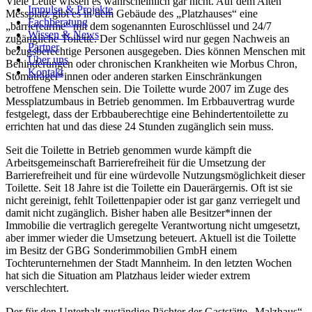
Viele Leute wissen es wahrscheinlich gar nicht. Auf dem Alten
Impulse & Projekte
Impulse & Projekte
Messplatz gibt es in dem Gebäude des „Platzhauses“ eine
Fachberatung
Fachberatung
„barrierearme“ mit dem sogenannten Euroschlüssel und 24/7
Wissen & News
Wissen & News
zugängliche Toilette. Der Schlüssel wird nur gegen Nachweis an
Partner
Partner
bezugsberechtige Personen ausgegeben. Dies können Menschen mit
Über uns
Über uns
Behinderungen oder chronischen Krankheiten wie Morbus Chron,
Kontakt
Kontakt
Stomaträger*innen oder anderen starken Einschränkungen
betroffene Menschen sein. Die Toilette wurde 2007 im Zuge des
Messplatzumbaus in Betrieb genommen. Im Erbbauvertrag wurde
festgelegt, dass der Erbbauberechtige eine Behindertentoilette zu
errichten hat und das diese 24 Stunden zugänglich sein muss.
Seit die Toilette in Betrieb genommen wurde kämpft die
Arbeitsgemeinschaft Barrierefreiheit für die Umsetzung der
Barrierefreiheit und für eine würdevolle Nutzungsmöglichkeit dieser
Toilette. Seit 18 Jahre ist die Toilette ein Dauerärgernis. Oft ist sie
nicht gereinigt, fehlt Toilettenpapier oder ist gar ganz verriegelt und
damit nicht zugänglich. Bisher haben alle Besitzer*innen der
Immobilie die vertraglich geregelte Verantwortung nicht umgesetzt,
aber immer wieder die Umsetzung beteuert. Aktuell ist die Toilette
im Besitz der GBG Sonderimmobilien GmbH einem
Tochterunternehmen der Stadt Mannheim. In den letzten Wochen
hat sich die Situation am Platzhaus leider wieder extrem
verschlechtert.
Der für den Unterhalt zuständige Pächter der Gaststätte „Malzhaus“