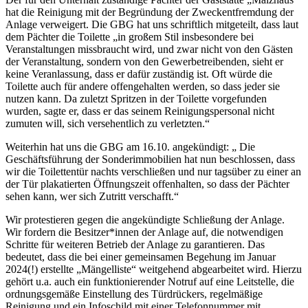
hat die Reinigung mit der Begründung der Zweckentfremdung der
Anlage verweigert. Die GBG hat uns schriftlich mitgeteilt, dass laut
dem Pächter die Toilette „in großem Stil insbesondere bei
Veranstaltungen missbraucht wird, und zwar nicht von den Gästen
der Veranstaltung, sondern von den Gewerbetreibenden, sieht er
keine Veranlassung, dass er dafür zuständig ist. Oft würde die
Toilette auch für andere offengehalten werden, so dass jeder sie
nutzen kann. Da zuletzt Spritzen in der Toilette vorgefunden
wurden, sagte er, dass er das seinem Reinigungspersonal nicht
zumuten will, sich versehentlich zu verletzten.“
Weiterhin hat uns die GBG am 16.10. angekündigt: „ Die
Geschäftsführung der Sonderimmobilien hat nun beschlossen, dass
wir die Toilettentür nachts verschließen und nur tagsüber zu einer an
der Tür plakatierten Öffnungszeit offenhalten, so dass der Pächter
sehen kann, wer sich Zutritt verschafft.“
Wir protestieren gegen die angekündigte Schließung der Anlage.
Wir fordern die Besitzer*innen der Anlage auf, die notwendigen
Schritte für weiteren Betrieb der Anlage zu garantieren. Das
bedeutet, dass die bei einer gemeinsamen Begehung im Januar
2024(!) erstellte „Mängelliste“ weitgehend abgearbeitet wird. Hierzu
gehört u.a. auch ein funktionierender Notruf auf eine Leitstelle, die
ordnungsgemäße Einstellung des Türdrückers, regelmäßige
Reinigung und ein Infoschild mit einer Telefonnummer mit