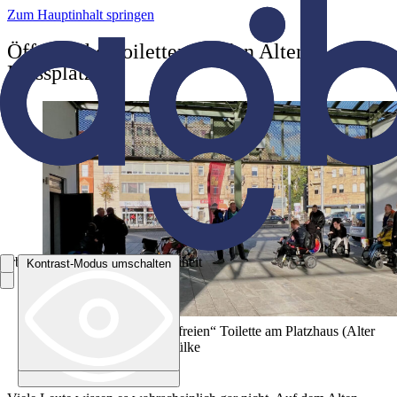
Zum Hauptinhalt springen
Öffentliche Toiletten für den Alten
Messplatz!
Arbeitsgemeinschaft Barrierefreiheit
Kontrast-Modus umschalten
Kontrast-Modus umschalten
Warten vor der „barrierefreien“ Toilette am Platzhaus (Alter
Messplatz) Foto: M.Schülke