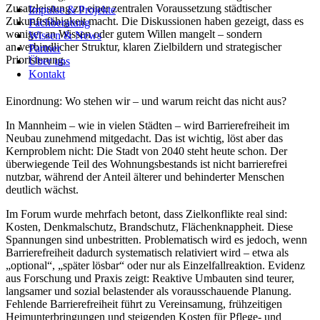
Impulse & Projekte
Zusatzleistung zu einer
zentralen Voraussetzung städtischer
Impulse & Projekte
Fachberatung
Zukunftsfähigkeit
macht. Die Diskussionen haben gezeigt, dass es
Fachberatung
Wissen & News
weniger an Wissen oder gutem Willen mangelt – sondern
Wissen & News
Partner
an
verbindlicher Struktur, klaren Zielbildern und strategischer
Partner
Über uns
Priorisierung
.
Über uns
Kontakt
Kontakt
Einordnung: Wo stehen wir – und warum reicht das nicht aus?
In Mannheim – wie in vielen Städten – wird Barrierefreiheit im
Neubau zunehmend mitgedacht. Das ist wichtig, löst aber das
Kernproblem nicht:
Die Stadt von 2040 steht heute schon.
Der
überwiegende Teil des Wohnungsbestands ist nicht barrierefrei
nutzbar, während der Anteil älterer und behinderter Menschen
deutlich wächst.
Im Forum wurde mehrfach betont, dass Zielkonflikte real sind:
Kosten, Denkmalschutz, Brandschutz, Flächenknappheit. Diese
Spannungen sind unbestritten. Problematisch wird es jedoch, wenn
Barrierefreiheit dadurch
systematisch relativiert
wird – etwa als
„optional“, „später lösbar“ oder nur als Einzelfallreaktion. Evidenz
aus Forschung und Praxis zeigt:
Reaktive Umbauten sind teurer,
langsamer und sozial belastender
als vorausschauende Planung.
Fehlende Barrierefreiheit führt zu Vereinsamung, frühzeitigen
Heimunterbringungen und steigenden Kosten für Pflege- und