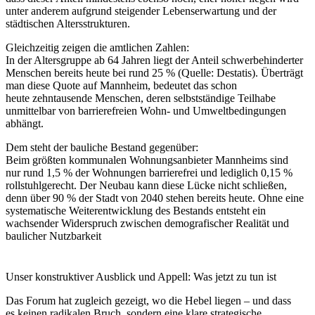
unter anderem aufgrund steigender Lebenserwartung und der
städtischen Altersstrukturen.
Gleichzeitig zeigen die amtlichen Zahlen:
In der Altersgruppe
ab 64 Jahren
liegt der Anteil schwerbehinderter
Menschen bereits heute bei
rund 25 %
(Quelle: Destatis). Überträgt
man diese Quote auf Mannheim, bedeutet das schon
heute
zehntausende Menschen
, deren selbstständige Teilhabe
unmittelbar von barrierefreien Wohn- und Umweltbedingungen
abhängt.
Dem steht der bauliche Bestand gegenüber:
Beim größten kommunalen Wohnungsanbieter Mannheims sind
nur
rund 1,5 % der Wohnungen barrierefrei
und lediglich
0,15 %
rollstuhlgerecht
. Der Neubau kann diese Lücke nicht schließen,
denn
über 90 % der Stadt von 2040 stehen bereits heute
. Ohne eine
systematische Weiterentwicklung des Bestands entsteht ein
wachsender Widerspruch zwischen demografischer Realität und
baulicher Nutzbarkeit
Unser konstruktiver Ausblick und Appell: Was jetzt zu tun ist
Das Forum hat zugleich gezeigt, wo die Hebel liegen – und dass
es
keinen radikalen Bruch
, sondern eine
klare strategische