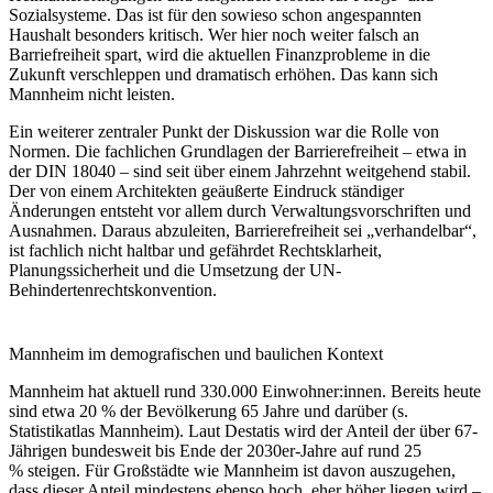
Sozialsysteme. Das ist für den sowieso schon angespannten
Haushalt besonders kritisch. Wer hier noch weiter falsch an
Barriefreiheit spart, wird die aktuellen Finanzprobleme in die
Zukunft verschleppen und dramatisch erhöhen. Das kann sich
Mannheim nicht leisten.
Ein weiterer zentraler Punkt der Diskussion war die Rolle von
Normen. Die fachlichen Grundlagen der Barrierefreiheit – etwa in
der DIN 18040 – sind seit über einem Jahrzehnt weitgehend stabil.
Der von einem Architekten geäußerte Eindruck ständiger
Änderungen entsteht vor allem durch Verwaltungsvorschriften und
Ausnahmen. Daraus abzuleiten, Barrierefreiheit sei „verhandelbar“,
ist fachlich nicht haltbar und gefährdet Rechtsklarheit,
Planungssicherheit und die Umsetzung der UN-
Behindertenrechtskonvention.
Mannheim im demografischen und baulichen Kontext
Mannheim hat aktuell rund
330.000 Einwohner:innen
. Bereits heute
sind etwa
20 % der Bevölkerung 65 Jahre und
darüber
(s.
Statistikatlas Mannheim). Laut Destatis wird der Anteil der über 67-
Jährigen bundesweit
bis Ende der 2030er-Jahre auf rund 25
%
steigen. Für Großstädte wie Mannheim ist davon auszugehen,
dass dieser Anteil
mindestens ebenso hoch, eher höher
liegen wird –