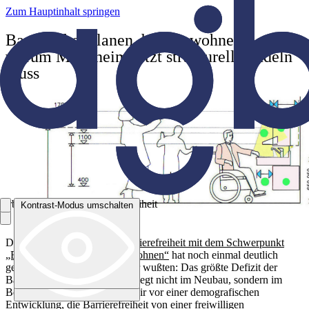
Zum Hauptinhalt springen
Barrierefrei planen, bauen, wohnen –
warum Mannheim jetzt strukturell handeln
muss
Arbeitsgemeinschaft Barrierefreiheit
Kontrast-Modus umschalten
Kontrast-Modus umschalten
Das
Forum Inklusion und Barrierefreiheit mit dem Schwerpunkt
„Barrierefrei planen, bauen, wohnen“
hat noch einmal deutlich
gemacht, was wir schon länger wußten:
Das größte Defizit der
Barrierefreiheit in Mannheim liegt nicht im Neubau, sondern im
Bestand.
Gleichzeitig stehen wir vor einer demografischen
Entwicklung, die Barrierefreiheit von einer freiwilligen