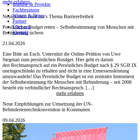
Impulse & Projekte
mehr erfahren
Impulse & Projekte
Fachberatung
Fachberatung
Wissen & News
Wissen & News
Neuigkeiten rund um’s Thema Barrierefreiheit
Partner
Partner
Über uns
Über uns
Persönliches Budget retten – Selbstbestimmung von Menschen mit
Kontakt
Kontakt
Behinderung sichern
21.04.2026
Eine Bitte an Euch. Untersützt die Online-Petition von Uwe
Stegman zum persönlichen Busdget. Hier geht es darum
den Rechtsanspruch auf ein Persönliches Budget nach § 29 SGB IX
uneingeschränkt zu erhalten und nicht in eine Ermessensleistung
umzuwandeln! Das Persönliche Budget ist ein zentrales Instrument
der Selbstbestimmung für Menschen mit Behinderung – seit 2008
besteht ein verbindlicher Rechtsanspruch. […]
mehr erfahren
Neue Empfehlungen zur Umsetzung der UN-
Behindertenrechtskonvention in Kommunen
09.04.2026