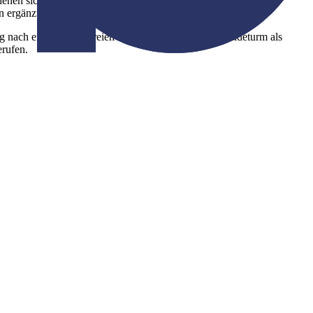
enen sich Rollstuhlfahrer wegen der Bodenbeschaffenheit nur
n ergänzt werden.
 nach einer barrierefreien ÖPNV-Haltestelle Fernmeldeturm als
erufen.