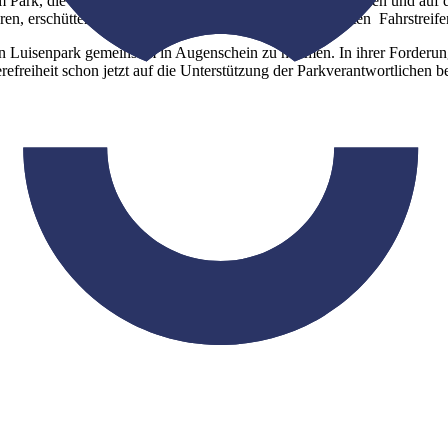
rk, die noch Kopfsteinpflaster oder Kiesbeläge aufweisen und auf d
ren, erschütterungsarmen und mindestens ein Meter breiten Fahrstreife
en Luisenpark gemeinsam in Augenschein zu nehmen. In ihrer Forderung
freiheit schon jetzt auf die Unterstützung der Parkverantwortlichen b