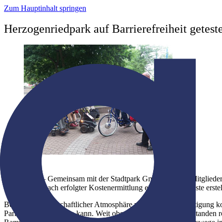
Zum Hauptinhalt springen
Herzogenriedpark auf Barrierefreiheit getest
12.07.2012 – Gemeinsam mit der Stadtpark GmbH führten Mitglieder 
GmbH, will nach erfolgter Kostenermittlung eine Prioritätenliste erste
Bei der in freundschaftlicher Atmosphäre verlaufenen Besichtigung 
Park weiter erleichtern kann. Weit oben auf der Wunschliste standen 