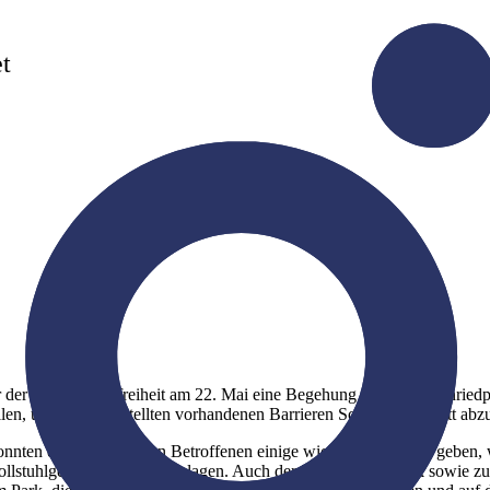
et
der AG Barrierefreiheit am 22. Mai eine Begehung des Herzogenriedpa
llen, um die festgestellten vorhandenen Barrieren Schritt für Schritt ab
konnten die fachkundigen Betroffenen einige wichtige Hinweise geben
rollstuhlgerechte Toilettenanlagen. Auch der Zugang zum Park sowie zu 