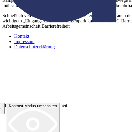
Rampen in Angriff genommen werden. Wichtige Verbindungswege im Pa
mühsam fortbewegen können, sollen mit entsprechend leicht befahrba
Schließlich vereinbarte man gleich einen zweiten Termin, um auch d
wichtigem „Eingangsportal“ zum Luisenpark kann sich die AG Barriere
Arbeitsgemeinschaft Barrierefreiheit
Kontakt
Impressum
Datenschutzerklärung
Arbeitsgemeinschaft Barrierefreiheit
Kontrast-Modus umschalten
Kontrast-Modus umschalten