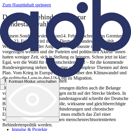
Zum Hauptinhalt springen
Deutscher Behindertenrat zur
Bundestagswahl
In einem Sondernewsletter vom14. Februar schreibt das Gremium: “
…am 23. Februar wird der 21. Deutsche Bundestag gewählt.
Wegen des Bruchs der Ampel-Koalition musste die Wahl
vorgezogen werden und die Parteien und politischen Akteur*innen
hatten weniger Zeit, sich in Stellung zu bringen. Schon jetzt ist klar:
Egal, wer die Wahl für sich entscheiden wird – für die kommende
Bundesregierung stehen schwierige und komplexe Themen auf dem
Plan. Vom Krieg in Europa und Nahost über den Klimawandel und
die politische Lage in den USA bis zu Migration.
Arbeitsgemeinschaft Barrierefreiheit
Kontrast-Modus umschalten
Kontrast-Modus umschalten
Doch neben diesen Herausforderungen dürfen auch die Belange
von Menschen mit Behinderungen nicht auf der Strecke bleiben. In
seinem Forderungspapier zur Bundestagswahl schreibt der Deutsche
Behindertenrat (DBR): „Die volle, wirksame und gleichberechtigte
Teilhabe von Menschen mit Behinderungen und chronischer
Erkrankung in der Gesellschaft muss endlich das Ziel einer
wirkungsvollen und dynamischen menschenrechtsorientierten
Behindertenpolitik werden.
Impulse & Projekte
Impulse & Projekte