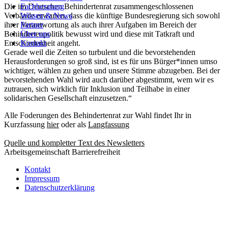
Fachberatung
Die im Deutschen Behindertenrat zusammengeschlossenen
Fachberatung
Wissen & News
Verbände erwarten, dass die künftige Bundesregierung sich sowohl
Wissen & News
Partner
ihrer Verantwortung als auch ihrer Aufgaben im Bereich der
Partner
Über uns
Behindertenpolitik bewusst wird und diese mit Tatkraft und
Über uns
Kontakt
Entschiedenheit angeht.
Kontakt
Gerade weil die Zeiten so turbulent und die bevorstehenden
Herausforderungen so groß sind, ist es für uns Bürger*innen umso
wichtiger, wählen zu gehen und unsere Stimme abzugeben. Bei der
bevorstehenden Wahl wird auch darüber abgestimmt, wem wir es
zutrauen, sich wirklich für Inklusion und Teilhabe in einer
solidarischen Gesellschaft einzusetzen.“
Alle Foderungen des Behindertenrat zur Wahl findet Ihr in
Kurzfassung
hier
oder als
Langfassung
Quelle und kompletter Text des Newsletters
Arbeitsgemeinschaft Barrierefreiheit
Kontakt
Impressum
Datenschutzerklärung